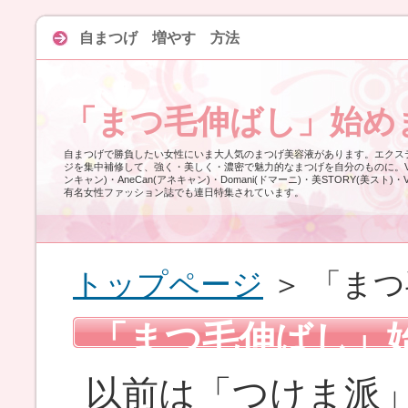
自まつげ 増やす 方法
「まつ毛伸ばし」始め
自まつげで勝負したい女性にいま大人気のまつげ美容液があります。エクス
ジを集中補修して、強く・美しく・濃密で魅力的なまつげを自分のものに。VOCE
ンキャン)・AneCan(アネキャン)・Domani(ドマーニ)・美STORY(美スト)・
有名女性ファッション誌でも連日特集されています。
トップページ
＞ 「ま
「まつ毛伸ばし」
以前は「つけま派