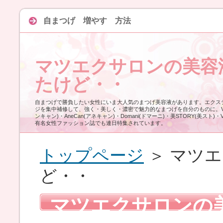
自まつげ 増やす 方法
マツエクサロンの美容
たけど・・
自まつげで勝負したい女性にいま大人気のまつげ美容液があります。エクス
ジを集中補修して、強く・美しく・濃密で魅力的なまつげを自分のものに。VOCE
ンキャン)・AneCan(アネキャン)・Domani(ドマーニ)・美STORY(美スト)・
有名女性ファッション誌でも連日特集されています。
トップページ
＞ マツ
ど・・
マツエクサロンの