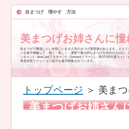
自まつげ 増やす 方法
美まつげお姉さんに憧
自まつげで勝負したい女性にいま大人気のまつげ美容液があります。エクス
ジを集中補修して、強く・美しく・濃密で魅力的なまつげを自分のものに。VOCE
ンキャン)・AneCan(アネキャン)・Domani(ドマーニ)・美STORY(美スト)・
有名女性ファッション誌でも連日特集されています。
トップページ
＞ 美ま
美まつげお姉さん