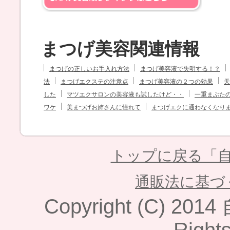
まつげ美容関連情報
まつげの正しいお手入れ方法
まつげ美容液で失明する！？
法
まつげエクステの注意点
まつげ美容液の２つの効果
天
した
マツエクサロンの美容液も試したけど・・
一重まぶた
ワケ
美まつげお姉さんに憧れて
まつげエクに通わなくなり
トップに戻る「自
通販法に基づ
Copyright (C) 2014
Right