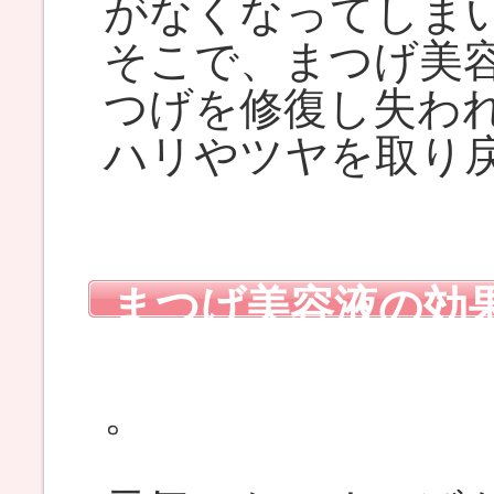
がなくなってしま
そこで、まつげ美
つげを修復し失わ
ハリやツヤを取り
まつげ美容液の効
果』
。