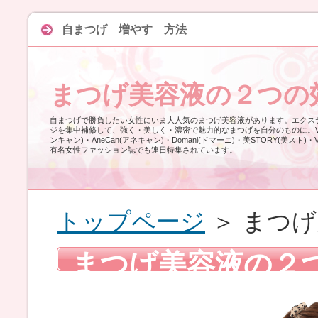
自まつげ 増やす 方法
まつげ美容液の２つの
自まつげで勝負したい女性にいま大人気のまつげ美容液があります。エクス
ジを集中補修して、強く・美しく・濃密で魅力的なまつげを自分のものに。VOCE
ンキャン)・AneCan(アネキャン)・Domani(ドマーニ)・美STORY(美スト)・
有名女性ファッション誌でも連日特集されています。
トップページ
＞ まつ
まつげ美容液の２